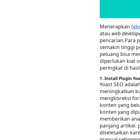
Menerapkan 
tek
atau 
web develop
pencarian.Para p
semakin tinggi p
peluang bisa me
diperlukan kiat 
peringkat di has
1. Install Plugin Yo
Yoast SEO adalah
meningkatkan kua
mengkoreksi form
konten yang belu
konten yang dipu
memberikan anal
panjang artikel. 
diselesaikan kar
manual sehingga