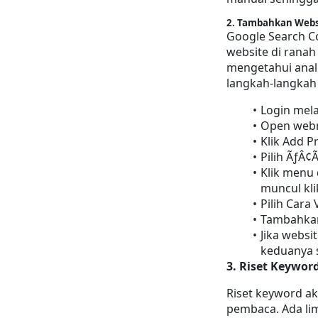
2. Tambahkan Websi
Google Search Co
website di rana
mengetahui analis
langkah-langkah
Login mela
Open webm
Klik Add P
Pilih ÃƒÂ
Klik menu
muncul kli
Pilih Cara 
Tambahkan
Jika websi
keduanya s
3. Riset Keywor
Riset keyword a
pembaca. Ada lim