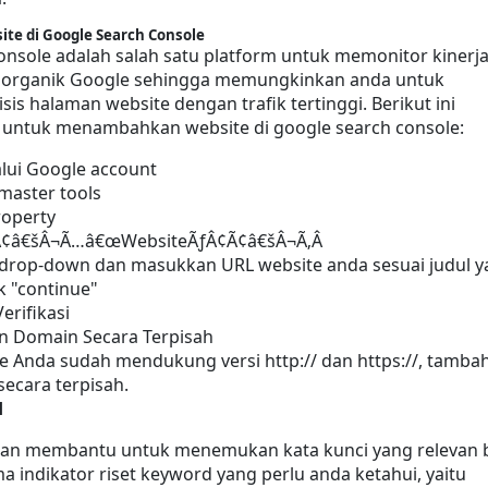
te di Google Search Console
nsole adalah salah satu platform untuk memonitor kinerja
h organik Google sehingga memungkinkan anda untuk 
is halaman website dengan trafik tertinggi. Berikut ini 
 untuk menambahkan website di google search console:
lui Google account
aster tools
roperty
¢Ã¢â€šÂ¬Ã…â€œWebsiteÃƒÂ¢Ã¢â€šÂ¬Ã‚Â
 drop-down dan masukkan URL website anda sesuai judul y
k "continue"
Verifikasi
 Domain Secara Terpisah
te Anda sudah mendukung versi http:// dan https://, tambah
ecara terpisah.
d
kan membantu untuk menemukan kata kunci yang relevan b
a indikator riset keyword yang perlu anda ketahui, yaitu 