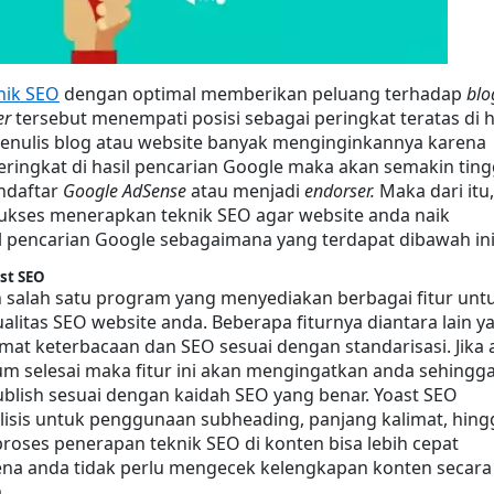
nik SEO
 dengan optimal memberikan peluang terhadap 
blo
er
 tersebut menempati posisi sebagai peringkat teratas di ha
enulis blog atau website banyak menginginkannya karena 
eringkat di hasil pencarian Google maka akan semakin tingg
ndaftar 
Google AdSense
 atau menjadi 
endorser.
 Maka dari itu, 
sukses menerapkan teknik SEO agar website anda naik 
il pencarian Google sebagaimana yang terdapat dibawah ini
ast SEO
 salah satu program yang menyediakan berbagai fitur untu
litas SEO website anda. Beberapa fiturnya diantara lain yai
at keterbacaan dan SEO sesuai dengan standarisasi. Jika a
m selesai maka fitur ini akan mengingatkan anda sehingga
blish sesuai dengan kaidah SEO yang benar. Yoast SEO 
isis untuk penggunaan subheading, panjang kalimat, hingg
proses penerapan teknik SEO di konten bisa lebih cepat 
ena anda tidak perlu mengecek kelengkapan konten secara 
.