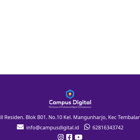
Hill Residen. Blok B01. No.10 Kel. Mangunharjo, Kec Tembal
info@campusdigital.id
62816343742