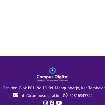
Hill Residen. Blok B01. No.10 Kel. Mangunharjo, Kec Tembal
info@campusdigital.id
62816343742