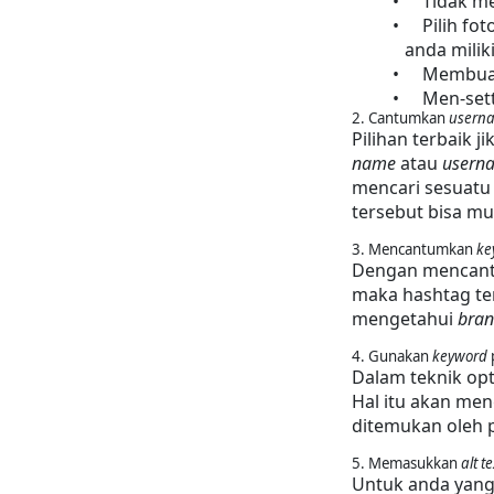
    Tidak 
    Pilih f
anda miliki
    Membu
    Men-se
2. Cantumkan 
usern
Pilihan terbaik 
name 
atau 
usern
mencari sesuatu
tersebut bisa mun
3. Mencantumkan 
ke
Dengan mencantu
maka hashtag ter
mengetahui 
bra
4. Gunakan 
keyword
 
Dalam teknik op
Hal itu akan men
ditemukan oleh 
5. Memasukkan 
alt te
Untuk anda yang