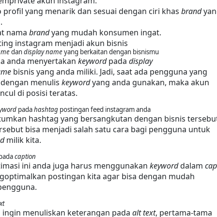
memprivate akun instagram.
oto profil yang menarik dan sesuai dengan ciri khas 
brand
 yan
.
at nama 
brand
 yang mudah konsumen ingat.
tting instagram menjadi akun bisnis
ame
 dan 
display name
 yang berkaitan dengan bisnismu
jika anda menyertakan 
keyword 
pada 
display 
ame 
bisnis yang anda miliki. Jadi, saat ada pengguna yang 
 dengan menulis 
keyword
 yang anda gunakan, maka akun 
cul di posisi teratas.
yword
 pada 
hashtag
 postingan feed instagram anda
mkan hashtag yang bersangkutan dengan bisnis tersebut
sebut bisa menjadi salah satu cara bagi pengguna untuk 
nd
 milik kita.
pada 
caption
timasi ini anda juga harus menggunakan 
keyword 
dalam 
cap
goptimalkan postingan kita agar bisa dengan mudah 
pengguna.
xt
 ingin menuliskan keterangan pada 
alt text
, pertama-tama 