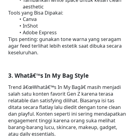
Tambahkan white space untuk kesan clean 
aesthetic
Tools yang Bisa Dipakai:
Canva
InShot
Adobe Express
Tips penting: gunakan tone warna yang seragam 
agar feed terlihat lebih estetik saat dibuka secara 
keseluruhan.
3. Whatâ€™s In My Bag Style
Trend â€œWhatâ€™s In My Bagâ€ masih menjadi 
salah satu konten favorit Gen Z karena terasa 
relatable dan satisfying dilihat. Biasanya isi tas 
ditata secara flatlay lalu diedit dengan tone clean 
dan playful. Konten seperti ini sering mendapatkan 
engagement tinggi karena orang suka melihat 
barang-barang lucu, skincare, makeup, gadget, 
atau daily essentials.