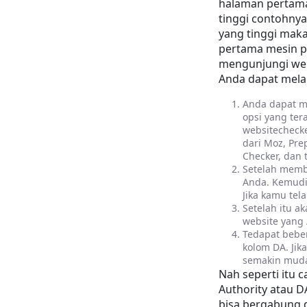
halaman pertama 
tinggi contohnya 
yang tinggi maka
pertama mesin p
mengunjungi web
Anda dapat mela
Anda dapat me
opsi yang ter
websitechecke
dari Moz, Pre
Checker, dan t
Setelah memb
Anda. Kemudi
Jika kamu tel
Setelah itu a
website yang 
Tedapat beber
kolom DA. Jik
semakin muda
Nah seperti itu 
Authority atau D
bisa bergabung d