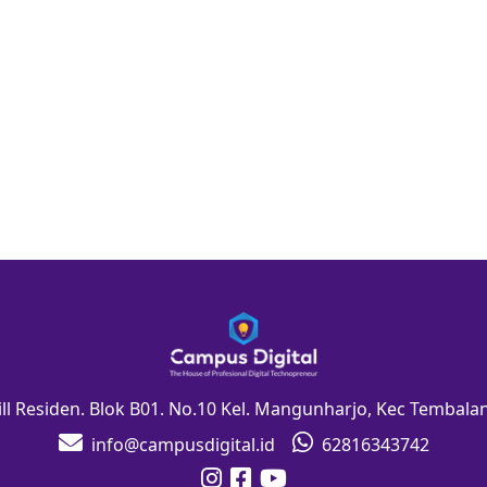
Hill Residen. Blok B01. No.10 Kel. Mangunharjo, Kec Tembal
info@campusdigital.id
62816343742