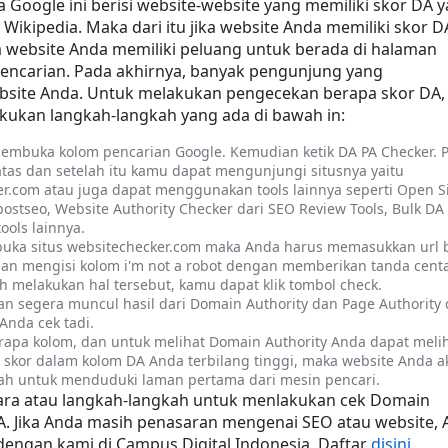
Google ini berisi website-website yang memiliki skor DA y
Wikipedia. Maka dari itu jika website Anda memiliki skor DA
 website Anda memiliki peluang untuk berada di halaman 
encarian. Pada akhirnya, banyak pengunjung yang 
site Anda. Untuk melakukan pengecekan berapa skor DA, 
kukan langkah-langkah yang ada di bawah in:
mbuka kolom pencarian Google. Kemudian ketik DA PA Checker. Pi
atas dan setelah itu kamu dapat mengunjungi situsnya yaitu 
r.com atau juga dapat menggunakan tools lainnya seperti Open Si
postseo, Website Authority Checker dari SEO Review Tools, Bulk DA 
ools lainnya.
uka situs websitechecker.com maka Anda harus memasukkan url b
an mengisi kolom i'm not a robot dengan memberikan tanda centa
ah melakukan hal tersebut, kamu dapat klik tombol check.
kan segera muncul hasil dari Domain Authority dan Page Authority d
Anda cek tadi.
apa kolom, dan untuk melihat Domain Authority Anda dapat melih
a skor dalam kolom DA Anda terbilang tinggi, maka website Anda a
h untuk menduduki laman pertama dari mesin pencari.
cara atau langkah-langkah untuk menlakukan cek Domain 
A. Jika Anda masih penasaran mengenai SEO atau website, 
engan kami di Campus Digital Indonesia. Daftar 
disini.