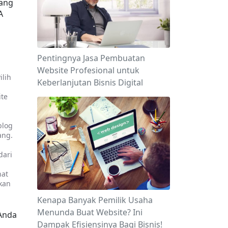
ang 
 
Pentingnya Jasa Pembuatan
Website Profesional untuk
lih 
Keberlanjutan Bisnis Digital
te 
log 
ng. 
ari 
at 
kan 
Kenapa Banyak Pemilik Usaha
Menunda Buat Website? Ini
Anda 
Dampak Efisiensinya Bagi Bisnis!