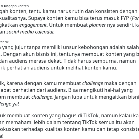
nsi unggah konten
h konten, tentu kamu harus rutin dan konsisten dengan 
ualitasnya. Supaya konten kamu bisa terus masuk FYP (
For
gkatkan 
engagement
. Untuk membuat 
planner
 nya sendiri, 
an 
social media calendar.
tentik
yang jujur tanpa memiliki unsur kebohongan adalah salah 
ok. Dengan akun bisnis ini, tentunya membuat konten yang bi
n audiens merasa dekat. Tidak harus sempurna, namun 
ik perhatian audiens untuk melihat konten kamu.
rik, karena dengan kamu membuat 
challenge
 maka dengan 
pat perhatian dari audiens. Bisa mengikuti hal-hal yang 
lam membuat 
challenge
. Jangan lupa untuk mengaitkan bisni
lenge
 ya!
uk membuat konten yang bagus di TikTok, namun kalau ka
an memahami lebih dalam tentang TikTok semua itu akan 
Fokuskan terhadap kualitas konten kamu dan tetap konsiste
a!