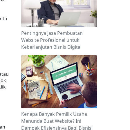
ntu 
Pentingnya Jasa Pembuatan
Website Profesional untuk
Keberlanjutan Bisnis Digital
 
 atau 
ok 
ik 
Kenapa Banyak Pemilik Usaha
Menunda Buat Website? Ini
an 
Dampak Efisiensinya Bagi Bisnis!