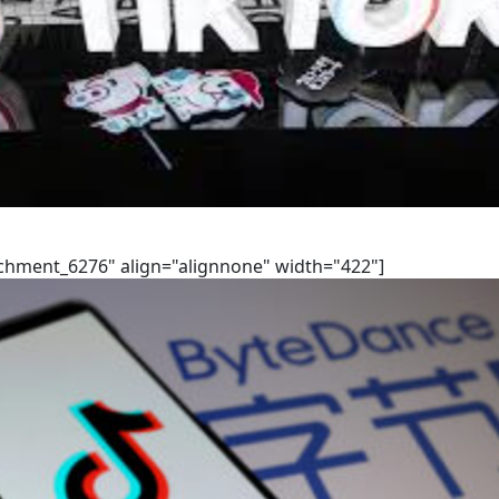
achment_6276" align="alignnone" width="422"]