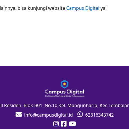
lainnya, bisa kunjungi website 
Campus Digital
 ya!
Hill Residen. Blok B01. No.10 Kel. Mangunharjo, Kec Tembal
info@campusdigital.id
62816343742