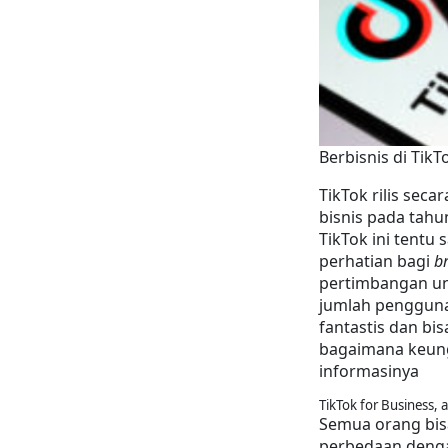
Berbisnis di Tik
TikTok rilis se
bisnis pada tahu
TikTok ini tentu s
perhatian bagi 
b
pertimbangan un
jumlah pengguna 
fantastis dan bi
bagaimana keungg
informasinya
TikTok for Business, a
Semua orang bisa
perbedaan dengan