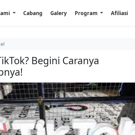
Kami
Cabang
Galery
Program
Afiliasi
kel
 TikTok? Begini Caranya
pnya!