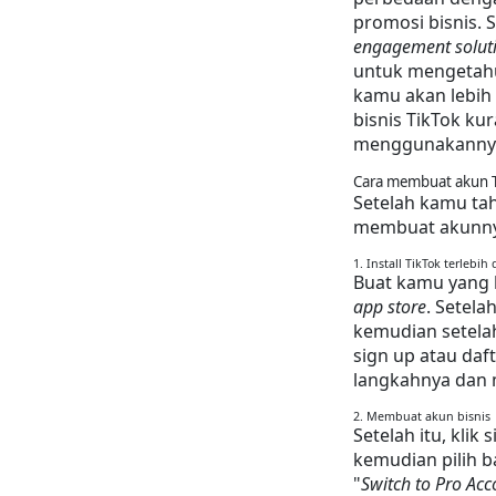
promosi bisnis. S
engagement soluti
untuk mengetahui
kamu akan lebih
bisnis TikTok ku
menggunakanny
Cara membuat akun T
Setelah kamu tah
membuat akunny
1. Install TikTok terlebih
Buat kamu yang b
app store
. Setel
kemudian setela
sign up atau daf
langkahnya dan m
2. Membuat akun bisnis
Setelah itu, klik 
kemudian pilih b
"
Switch to Pro Acc