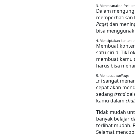
3. Merencanakan frekue
Dalam mengungga
memperhatikan k
Page
) dan menin
bisa menggunak
4. Menciptakan konten o
Membuat konten 
satu ciri di TikT
membuat kamu da
harus bisa menar
5. Membuat 
challenge
Ini sangat mena
cepat akan menda
sedang 
trend
 da
kamu dalam 
chal
Tidak mudah unt
banyak belajar d
terlihat mudah. 
Selamat mencob