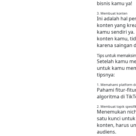
bisnis kamu ya!
3. Membuat konten
Ini adalah hal p
konten yang krea
kamu sendiri ya.
konten kamu, ti
karena saingan d
Tips untuk memaksima
Setelah kamu mem
untuk kamu mema
tipsnya:
1. Memahami platform d
Pahami fitur-fit
algoritma di TikT
2. Membuat topik spesif
Menemukan niche 
satu kunci untu
konten, harus uni
audiens.