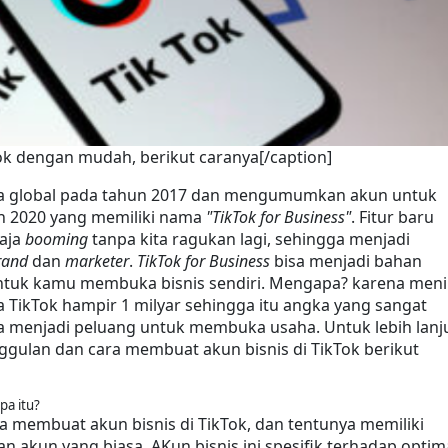
Tok dengan mudah, berikut caranya[/caption]
cara global pada tahun 2017 dan mengumumkan akun untuk 
n 2020 yang memiliki nama 
"TikTok for Business"
. Fitur baru 
aja
 booming
 tanpa kita ragukan lagi, sehingga menjadi 
rand
 dan 
marketer
. 
TikTok for Business
 bisa menjadi bahan 
tuk kamu membuka bisnis sendiri. Mengapa? karena menin
TikTok hampir 1 milyar sehingga itu angka yang sangat 
sa menjadi peluang untuk membuka usaha. Untuk lebih lanju
ulan dan cara membuat akun bisnis di TikTok berikut 
pa itu?
 membuat akun bisnis di TikTok, dan tentunya memiliki 
 akun yang biasa. AKun bisnis ini spesifik terhadap optima