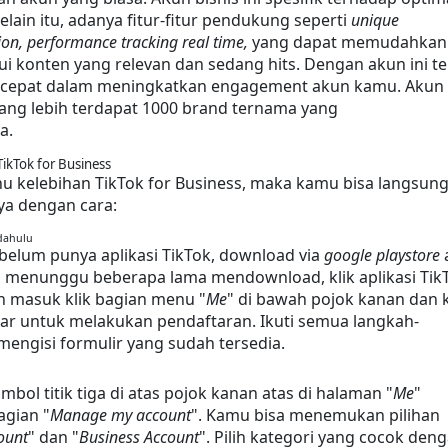
elain itu, adanya fitur-fitur pendukung seperti 
unique 
on, performance tracking real time,
 yang dapat memudahkan 
 konten yang relevan dan sedang hits. Dengan akun ini te
 cepat dalam meningkatkan engagement akun kamu. Akun 
rang lebih terdapat 1000 brand ternama yang 
a.
ikTok for Business
u kelebihan TikTok for Business, maka kamu bisa langsung
a dengan cara:
 dahulu
elum punya aplikasi TikTok, download via 
google playstore
ah menunggu beberapa lama mendownload, klik aplikasi TikT
h masuk klik bagian menu "
Me
" di bawah pojok kanan dan kl
tar untuk melakukan pendaftaran. Ikuti semua langkah-
engisi formulir yang sudah tersedia.
simbol titik tiga di atas pojok kanan atas di halaman "
Me
" 
agian "
Manage my account
". Kamu bisa menemukan pilihan 
ount
" dan "
Business Account
". Pilih kategori yang cocok deng