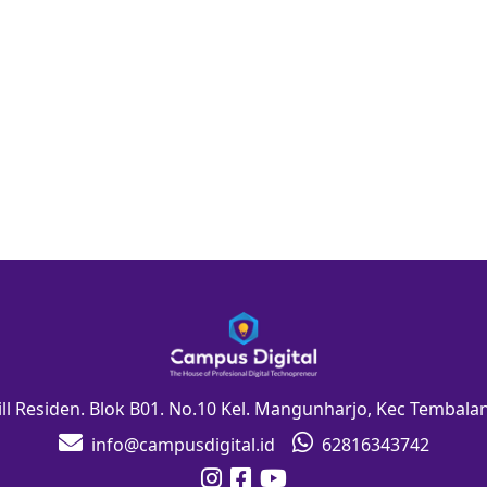
Hill Residen. Blok B01. No.10 Kel. Mangunharjo, Kec Tembal
info@campusdigital.id
62816343742