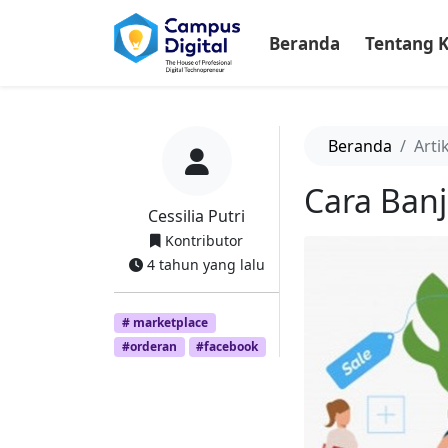
-->
Beranda
Tentang 
Beranda
Arti
Cara Banj
Cessilia Putri
Kontributor
4 tahun yang lalu
# marketplace
#orderan
#facebook