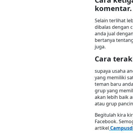
komentar.
Selain terlihat 
dibalas dengan 
anda jual dengan
bertanya tentang
juga.
Cara terak
supaya usaha an
yang memiliki s
teman baru anda
grup yang memili
akan lebih baik
atau grup panci
Begitulah kira ki
Facebook. Semoga
artikel
Campusdi