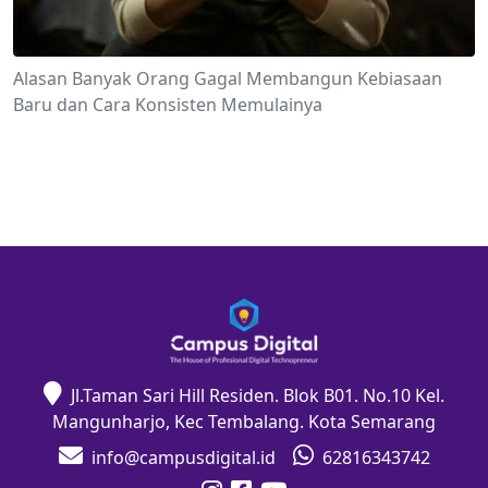
Alasan Banyak Orang Gagal Membangun Kebiasaan
Baru dan Cara Konsisten Memulainya
Jl.Taman Sari Hill Residen. Blok B01. No.10 Kel.
Mangunharjo, Kec Tembalang. Kota Semarang
info@campusdigital.id
62816343742