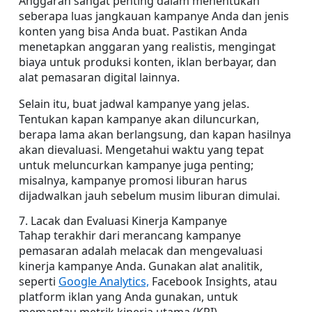
Anggaran sangat penting dalam menentukan 
seberapa luas jangkauan kampanye Anda dan jenis 
konten yang bisa Anda buat. Pastikan Anda 
menetapkan anggaran yang realistis, mengingat 
biaya untuk produksi konten, iklan berbayar, dan 
alat pemasaran digital lainnya.
Selain itu, buat jadwal kampanye yang jelas. 
Tentukan kapan kampanye akan diluncurkan, 
berapa lama akan berlangsung, dan kapan hasilnya 
akan dievaluasi. Mengetahui waktu yang tepat 
untuk meluncurkan kampanye juga penting; 
misalnya, kampanye promosi liburan harus 
dijadwalkan jauh sebelum musim liburan dimulai.
7. Lacak dan Evaluasi Kinerja Kampanye
Tahap terakhir dari merancang kampanye 
pemasaran adalah melacak dan mengevaluasi 
kinerja kampanye Anda. Gunakan alat analitik, 
seperti 
Google Analytics,
 Facebook Insights, atau 
platform iklan yang Anda gunakan, untuk 