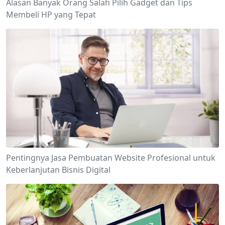
Alasan Banyak Orang Salah Pilih Gadget dan Tips
Membeli HP yang Tepat
Pentingnya Jasa Pembuatan Website Profesional untuk
Keberlanjutan Bisnis Digital