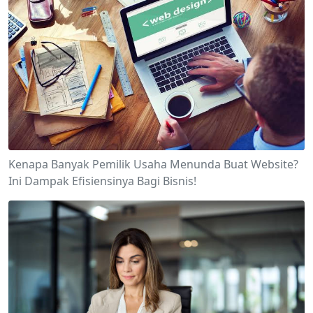
Kenapa Banyak Pemilik Usaha Menunda Buat Website?
Ini Dampak Efisiensinya Bagi Bisnis!