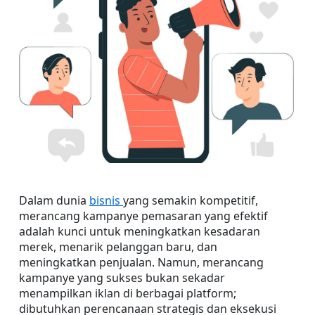
Dalam dunia 
bisnis 
yang semakin kompetitif, 
merancang kampanye pemasaran yang efektif 
adalah kunci untuk meningkatkan kesadaran 
merek, menarik pelanggan baru, dan 
meningkatkan penjualan. Namun, merancang 
kampanye yang sukses bukan sekadar 
menampilkan iklan di berbagai platform; 
dibutuhkan perencanaan strategis dan eksekusi 