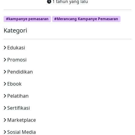
1 tahun yang lalu
#kampanye pemasaran
#Merancang Kampanye Pemasaran
Kategori
Edukasi
Promosi
Pendidikan
Ebook
Pelatihan
Sertifikasi
Marketplace
Sosial Media