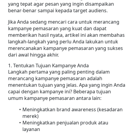
yang tepat agar pesan yang ingin disampaikan 
benar-benar sampai kepada target audiens.
Jika Anda sedang mencari cara untuk merancang 
kampanye pemasaran yang kuat dan dapat 
memberikan hasil nyata, artikel ini akan membahas 
langkah-langkah yang perlu Anda lakukan untuk 
merencanakan kampanye pemasaran yang sukses 
dari awal hingga akhir.
1. Tentukan Tujuan Kampanye Anda
Langkah pertama yang paling penting dalam 
merancang kampanye pemasaran adalah 
menentukan tujuan yang jelas. Apa yang ingin Anda 
capai dengan kampanye ini? Beberapa tujuan 
umum kampanye pemasaran antara lain:
Meningkatkan brand awareness (kesadaran 
merek)
Meningkatkan penjualan produk atau 
layanan