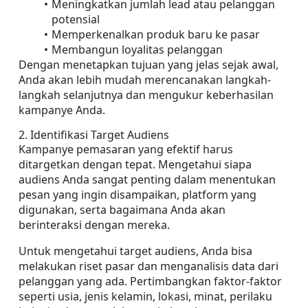
Meningkatkan jumlah lead atau pelanggan 
potensial
Memperkenalkan produk baru ke pasar
Membangun loyalitas pelanggan
Dengan menetapkan tujuan yang jelas sejak awal, 
Anda akan lebih mudah merencanakan langkah-
langkah selanjutnya dan mengukur keberhasilan 
kampanye Anda.
2. Identifikasi Target Audiens
Kampanye pemasaran yang efektif harus 
ditargetkan dengan tepat. Mengetahui siapa 
audiens Anda sangat penting dalam menentukan 
pesan yang ingin disampaikan, platform yang 
digunakan, serta bagaimana Anda akan 
berinteraksi dengan mereka.
Untuk mengetahui target audiens, Anda bisa 
melakukan riset pasar dan menganalisis data dari 
pelanggan yang ada. Pertimbangkan faktor-faktor 
seperti usia, jenis kelamin, lokasi, minat, perilaku 