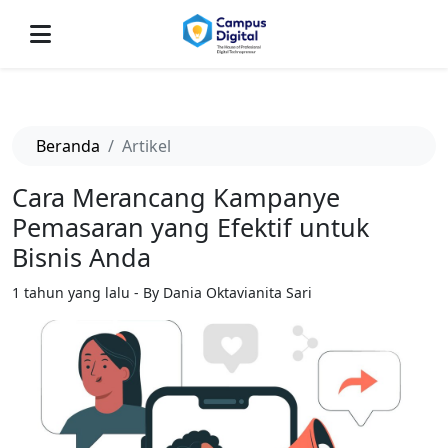
-->
Beranda
Artikel
Cara Merancang Kampanye
Pemasaran yang Efektif untuk
Bisnis Anda
1 tahun yang lalu - By Dania Oktavianita Sari