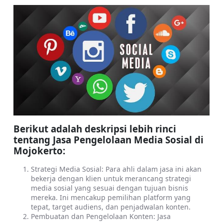
Berikut adalah deskripsi lebih rinci 
tentang Jasa Pengelolaan Media Sosial di 
Mojokerto:
Strategi Media Sosial:
 Para ahli dalam jasa ini akan 
bekerja dengan klien untuk merancang strategi 
media sosial yang sesuai dengan tujuan bisnis 
mereka. Ini mencakup pemilihan platform yang 
tepat, target audiens, dan penjadwalan konten.
Pembuatan dan Pengelolaan Konten:
 Jasa 