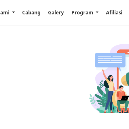
Kami
Cabang
Galery
Program
Afiliasi