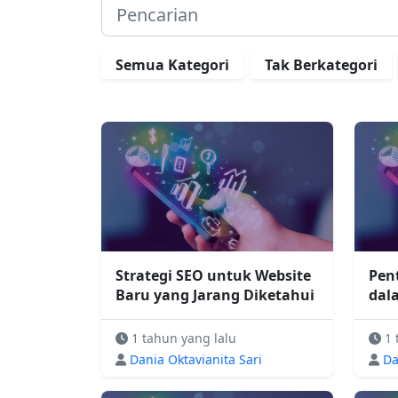
Semua Kategori
Tak Berkategori
Strategi SEO untuk Website
Pen
Baru yang Jarang Diketahui
dal
Kun
Kon
1 tahun yang lalu
1 
Pel
Dania Oktavianita Sari
Da