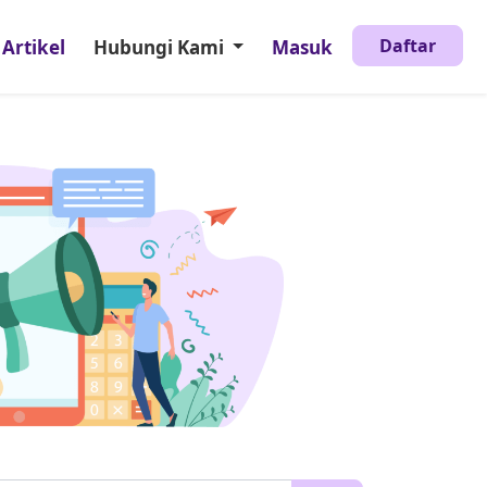
Daftar
Artikel
Hubungi Kami
Masuk