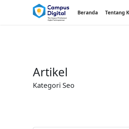
-->
Beranda
Tentang 
Artikel
Kategori Seo