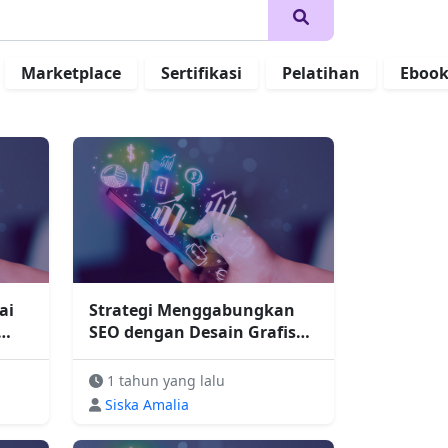
Marketplace
Sertifikasi
Pelatihan
Eboo
ai
Strategi Menggabungkan
SEO dengan Desain Grafis
dan
Kreatif untuk
Meningkatkan Visibilitas
1 tahun yang lalu
Online
Siska Amalia