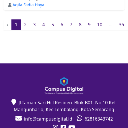
Aqila Fadia Haya
‹
1
2
3
4
5
6
7
8
9
10
...
36
Jl.Taman Sari Hill Residen. Blok B01. No.10 Kel.
Mangunharjo, Kec Tembalang. Kota Semarang
info@campusdigital.id
62816343742