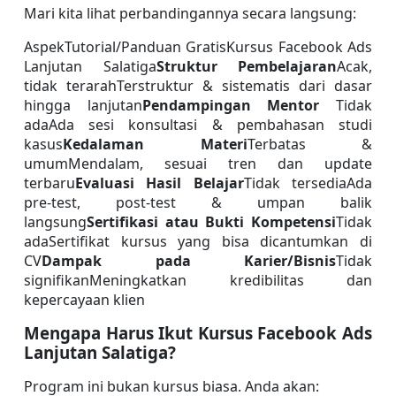
Mari kita lihat perbandingannya secara langsung:
AspekTutorial/Panduan GratisKursus Facebook Ads 
Lanjutan Salatiga
Struktur Pembelajaran
Acak, 
tidak terarahTerstruktur & sistematis dari dasar 
hingga lanjutan
Pendampingan Mentor 
Tidak 
adaAda sesi konsultasi & pembahasan studi 
kasus
Kedalaman Materi
Terbatas & 
umumMendalam, sesuai tren dan update 
terbaru
Evaluasi Hasil Belajar
Tidak tersediaAda 
pre-test, post-test & umpan balik 
langsung
Sertifikasi atau Bukti Kompetensi
Tidak 
adaSertifikat kursus yang bisa dicantumkan di 
CV
Dampak pada Karier/Bisnis
Tidak 
signifikanMeningkatkan kredibilitas dan 
kepercayaan klien
Mengapa Harus Ikut Kursus Facebook Ads 
Lanjutan Salatiga?
Program ini bukan kursus biasa. Anda akan: