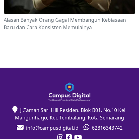
Alasan Banyak Orang Gagal Membangun Kebiasaan
Baru dan Cara Konsisten Memulainya
Jl.Taman Sari Hill Residen. Blok B01. No.10 Kel.
Mangunharjo, Kec Tembalang. Kota Semarang
info@campusdigital.id
62816343742