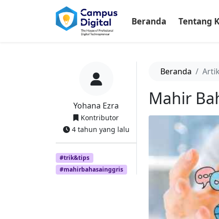
-->
Beranda
Tentang 
Beranda
Arti
Mahir Bah
Yohana Ezra
Kontributor
4 tahun yang lalu
#trik&tips
#mahirbahasainggris