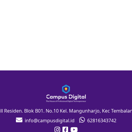
Hill Residen. Blok B01. No.10 Kel. Mangunharjo, Kec Tembal
info@campusdigital.id
62816343742