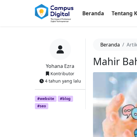
-->
Beranda
Tentang 
Beranda
Arti
Mahir Bah
Yohana Ezra
Kontributor
4 tahun yang lalu
#website
#blog
#seo