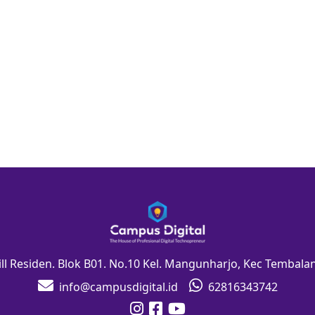
Hill Residen. Blok B01. No.10 Kel. Mangunharjo, Kec Tembal
info@campusdigital.id
62816343742