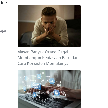
dget 
jar 
Alasan Banyak Orang Gagal
Membangun Kebiasaan Baru dan
Cara Konsisten Memulainya