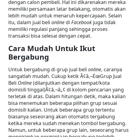
dengan calon pembeli. Hal ini dikarenakan mereka 
memiliki persamaan latar belakang, otomatis akan 
lebih mudah untuk menaruh kepercayaan. Selain 
itu, dalam jual beli 
online
 di 
Facebook
 juga tidak 
memiliki regulasi panjang sehingga proses 
transaksi bisa selesai dengan cepat.
Cara Mudah Untuk Ikut 
Bergabung
Untuk bergabung di grup jual beli 
online
, caranya 
sangatlah mudah. Cukup ketik Ã¢â‚¬ËœGrup Jual 
Beli 
Online
 (dilanjutkan dengan tempat/kota 
domisili tinggal)Ã¢â‚¬â„¢ di kolom pencarian yang 
terletak di atas. Dalam hitungan detik, maka kalian 
bisa menemukan beberapa pilihan grup sesuai 
domisili kalian. Untuk beberapa grup tertentu 
biasanya seseorang akan otomatis tergabung 
ketika mereka sudah menekan tombol bergabung. 
Namun, untuk beberapa grup lain, seseorang harus 
mengirimkan permintaan bergabung terlebih 