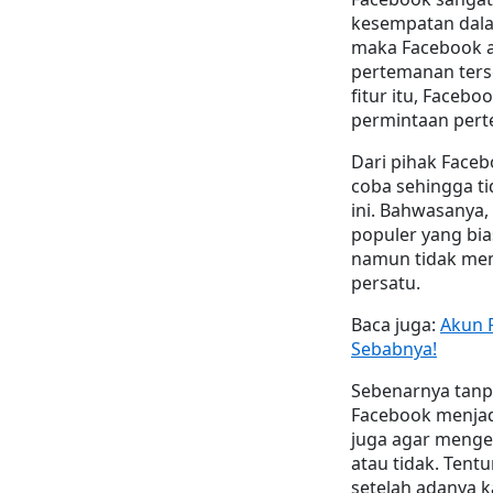
kesempatan dala
maka Facebook 
pertemanan ters
fitur itu, Faceb
permintaan pert
Dari pihak Face
coba sehingga t
ini. Bahwasanya,
populer yang bi
namun tidak mem
persatu.
Baca juga: 
Akun F
Sebabnya!
Sebenarnya tanpa
Facebook menjadi 
juga agar menge
atau tidak. Tent
setelah adanya