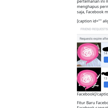
pertemanan ini m
menghapus perm
saja, Facebook m
[caption id="" al
Facebook[/capti
Fitur Baru Face
Facebook sangat