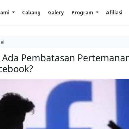
Kami
Cabang
Galery
Program
Afiliasi
kel
 Ada Pembatasan Pertemana
cebook?