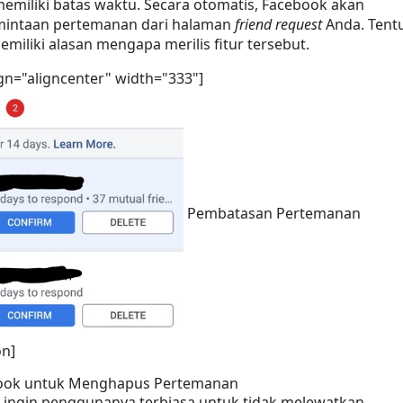
emiliki batas waktu. Secara otomatis, Facebook akan 
intaan pertemanan dari halaman 
friend request 
Anda. Tentu
emiliki alasan mengapa merilis fitur tersebut.
ign="aligncenter" width="333"]
 Pembatasan Pertemanan 
on]
book untuk Menghapus Pertemanan
 ingin penggunanya terbiasa untuk tidak melewatkan 