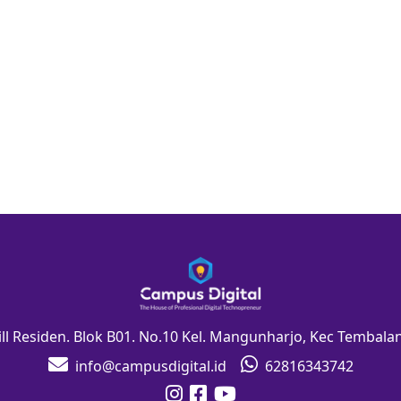
Hill Residen. Blok B01. No.10 Kel. Mangunharjo, Kec Tembal
info@campusdigital.id
62816343742