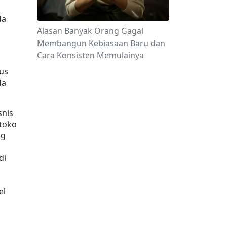
a 
Alasan Banyak Orang Gagal
Membangun Kebiasaan Baru dan
Cara Konsisten Memulainya
 
us 
a 
nis 
toko 
g 
i 
l 