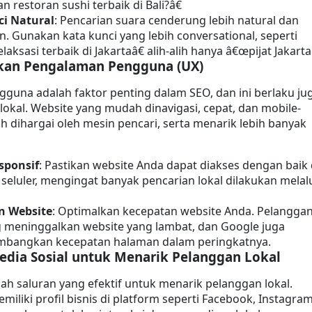
restoran sushi terbaik di Bali?â€
ci Natural
: Pencarian suara cenderung lebih natural dan 
. Gunakan kata kunci yang lebih conversational, seperti 
laksasi terbaik di Jakartaâ€ alih-alih hanya â€œpijat Jakarta.
kan Pengalaman Pengguna (UX)
una adalah faktor penting dalam SEO, dan ini berlaku jug
lokal. Website yang mudah dinavigasi, cepat, dan mobile-
ih dihargai oleh mesin pencari, serta menarik lebih banyak 
sponsif
: Pastikan website Anda dapat diakses dengan baik d
seluler, mengingat banyak pencarian lokal dilakukan melalu
n Website
: Optimalkan kecepatan website Anda. Pelanggan
 meninggalkan website yang lambat, dan Google juga 
bangkan kecepatan halaman dalam peringkatnya.
dia Sosial untuk Menarik Pelanggan Lokal
lah saluran yang efektif untuk menarik pelanggan lokal. 
iliki profil bisnis di platform seperti Facebook, Instagram,