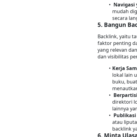
Navigasi
mudah dig
secara lan
5. 
Bangun Bac
Backlink, yaitu t
faktor penting d
yang relevan da
dan visibilitas pe
Kerja Sam
lokal lain 
buku, buat
menautkan
Berpartis
direktori l
lainnya ya
Publikasi
atau liputa
backlink y
6. 
Minta Ulas