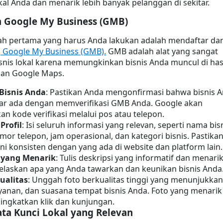
okal Anda dan menarik lebih banyak pelanggan di sekitar.
 Google My Business (GMB)
kah pertama yang harus Anda lakukan adalah mendaftar dan
n
 Google My Business (GMB).
 GMB adalah alat yang sangat 
snis lokal karena memungkinkan bisnis Anda muncul di hasi
dan Google Maps.
 Bisnis Anda
: Pastikan Anda mengonfirmasi bahwa bisnis A
ar ada dengan memverifikasi GMB Anda. Google akan 
n kode verifikasi melalui pos atau telepon.
Profil
: Isi seluruh informasi yang relevan, seperti nama bisni
mor telepon, jam operasional, dan kategori bisnis. Pastikan
ini konsisten dengan yang ada di website dan platform lain.
i yang Menarik
: Tulis deskripsi yang informatif dan menarik,
elaskan apa yang Anda tawarkan dan keunikan bisnis Anda
ualitas
: Unggah foto berkualitas tinggi yang menunjukkan 
yanan, dan suasana tempat bisnis Anda. Foto yang menarik 
ingkatkan klik dan kunjungan.
ta Kunci Lokal yang Relevan