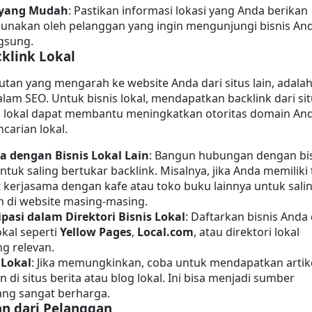
 yang Mudah
: Pastikan informasi lokasi yang Anda berikan 
unakan oleh pelanggan yang ingin mengunjungi bisnis And
gsung.
klink Lokal
autan yang mengarah ke website Anda dari situs lain, adalah
alam SEO. Untuk bisnis lokal, mendapatkan backlink dari sit
n lokal dapat membantu meningkatkan otoritas domain And
ncarian lokal.
a dengan Bisnis Lokal Lain
: Bangun hubungan dengan bis
untuk saling bertukar backlink. Misalnya, jika Anda memiliki 
 kerjasama dengan kafe atau toko buku lainnya untuk salin
 di website masing-masing.
ipasi dalam Direktori Bisnis Lokal
: Daftarkan bisnis Anda d
okal seperti 
Yellow Pages
, 
Local.com
, atau direktori lokal 
ng relevan.
 Lokal
: Jika memungkinkan, coba untuk mendapatkan artike
n di situs berita atau blog lokal. Ini bisa menjadi sumber 
ang sangat berharga.
an dari Pelanggan