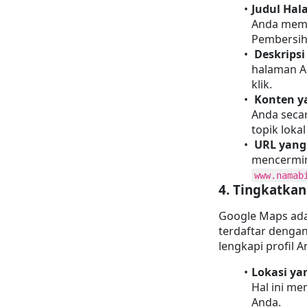
Judul Hala
Anda memil
Pembersiha
Deskripsi
halaman A
klik.
Konten y
Anda seca
topik loka
URL yang
www.namab
4. 
Tingkatkan
Google Maps adal
terdaftar dengan
lengkapi profil 
Lokasi ya
Hal ini m
Anda.