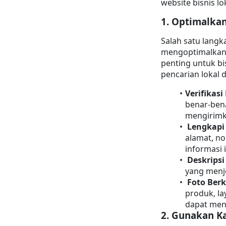
website bisnis l
1. 
Optimalkan
Salah satu lang
mengoptimalka
penting untuk bi
pencarian lokal 
Verifikasi
benar-ben
mengirimka
Lengkapi 
alamat, no
informasi 
Deskrips
yang menj
Foto Berk
produk, la
dapat men
2. 
Gunakan Ka