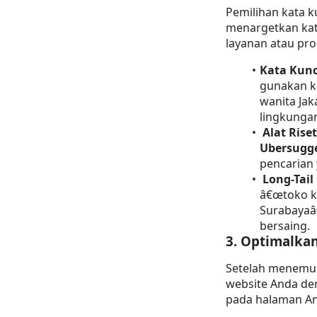
Pemilihan kata k
menargetkan kat
layanan atau pr
Kata Kunc
gunakan ka
wanita Jak
lingkunga
Alat Rise
Ubersugg
pencarian 
Long-Tail
â€œtoko ku
Surabayaâ€
bersaing.
3. 
Optimalkan
Setelah menemuk
website Anda de
pada halaman A