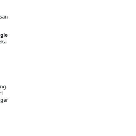
san 
gle 
ka 
ng 
i 
gar 
 