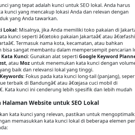
unci yang tepat adalah kunci untuk SEO lokal. Anda harus 
a kunci yang mencakup lokasi Anda dan relevan dengan 
oduk yang Anda tawarkan.
i Lokal
: Misalnya, jika Anda memiliki toko pakaian di Jakarta
ta kunci seperti â€œtoko pakaian Jakartaâ€ atau â€œfashi
artaâ€. Termasuk nama kota, kecamatan, atau bahkan 
n bisa sangat membantu dalam mempersempit pencarian lo
t Kata Kunci
: Gunakan alat seperti 
Google Keyword Plann
est
, atau 
Moz
 untuk menemukan kata kunci dengan volume
yang baik dan relevansi lokal yang tinggi.
 Keywords
: Fokus pada kata kunci long-tail (panjang), sepert
e terbaik di Bandungâ€ atau â€œjasa cuci mobil di 
. Kata kunci ini cenderung lebih spesifik dan lebih mudah 
 Halaman Website untuk SEO Lokal
an kata kunci yang relevan, pastikan untuk mengoptimalk
ngan memasukkan kata kunci lokal di beberapa elemen pen
nda: