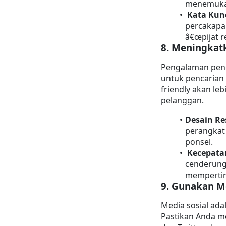
menemukan 
Kata Kun
percakapan
â€œpijat re
8. 
Meningkat
Pengalaman pengg
untuk pencarian 
friendly akan leb
pelanggan.
Desain Re
perangkat 
ponsel.
Kecepata
cenderung
mempertim
9. 
Gunakan Me
Media sosial ada
Pastikan Anda mem