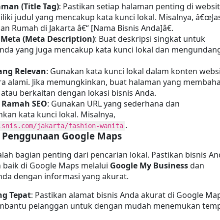
man (Title Tag)
: Pastikan setiap halaman penting di websit
iki judul yang mencakup kata kunci lokal. Misalnya, â€œJas
n Rumah di Jakarta â€“ [Nama Bisnis Anda]â€.
 Meta (Meta Description)
: Buat deskripsi singkat untuk 
nda yang juga mencakup kata kunci lokal dan mengundang
ang Relevan
: Gunakan kata kunci lokal dalam konten websi
ra alami. Jika memungkinkan, buat halaman yang membaha
l atau berkaitan dengan lokasi bisnis Anda.
 Ramah SEO
: Gunakan URL yang sederhana dan 
mencerminkan kata kunci lokal. Misalnya, 
.
isnis.com/jakarta/fashion-wanita
 Penggunaan Google Maps
ah bagian penting dari pencarian lokal. Pastikan bisnis An
 baik di Google Maps melalui 
Google My Business
 dan 
Anda dengan informasi yang akurat.
ng Tepat
: Pastikan alamat bisnis Anda akurat di Google Map
embantu pelanggan untuk dengan mudah menemukan temp