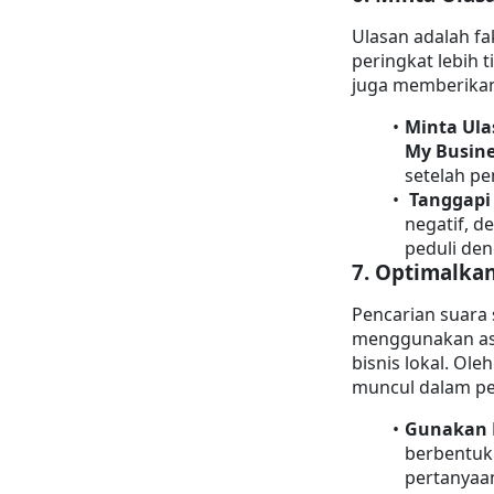
Ulasan adalah fa
peringkat lebih t
juga memberikan 
Minta Ula
My Busine
setelah pe
Tanggapi
negatif, d
peduli de
7. 
Optimalkan
Pencarian suara 
menggunakan asis
bisnis lokal. Ol
muncul dalam pe
Gunakan 
berbentuk 
pertanyaan