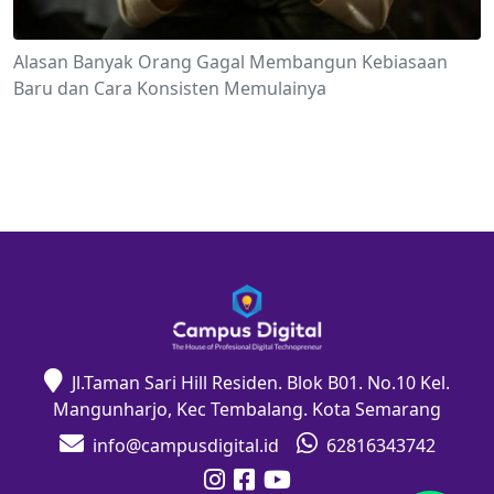
Alasan Banyak Orang Gagal Membangun Kebiasaan
Baru dan Cara Konsisten Memulainya
Jl.Taman Sari Hill Residen. Blok B01. No.10 Kel.
Mangunharjo, Kec Tembalang. Kota Semarang
info@campusdigital.id
62816343742