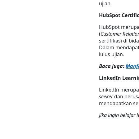
ujian.
HubSpot Certifi
HubSpot merupak
(
Customer Relati
sertifikasi di bi
Dalam mendapatka
lulus ujian.
Baca juga: 
Manf
LinkedIn Learn
LinkedIn merupak
seeker
 dan perus
mendapatkan sert
Jika ingin belajar l