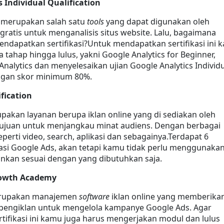
 Individual Qualification
 merupakan salah satu 
tools
 yang dapat digunakan oleh 
gratis untuk menganalisis situs website. Lalu, bagaimana 
ndapatkan sertifikasi?Untuk mendapatkan sertifikasi ini k
a tahap hingga lulus, yakni Google Analytics for Beginner, 
nalytics dan menyelesaikan ujian Google Analytics Individu
engan skor minimum 80%.
fication
akan layanan berupa iklan online yang di sediakan oleh 
ujuan untuk menjangkau minat audiens. Dengan berbagai 
eperti video, search, aplikasi dan sebagainya.Terdapat 6 
kasi Google Ads, akan tetapi kamu tidak perlu menggunakan
inkan sesuai dengan yang dibutuhkan saja.
owth Academy
rupakan manajemen 
software
 iklan online yang memberikan
pengiklan untuk mengelola kampanye Google Ads. Agar 
ifikasi ini kamu juga harus mengerjakan modul dan lulus 