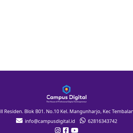
Hill Residen. Blok B01. No.10 Kel. Mangunharjo, Kec Tembal
info@campusdigital.id
62816343742