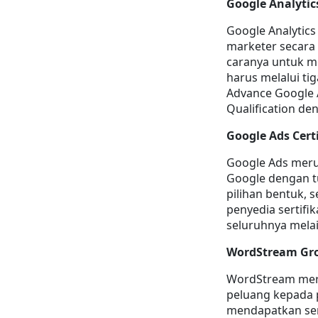
Google Analytics
Google Analytics
marketer secara 
caranya untuk me
harus melalui tig
Advance Google A
Qualification d
Google Ads Certi
Google Ads merup
Google dengan t
pilihan bentuk, s
penyedia sertifi
seluruhnya mela
WordStream Gr
WordStream me
peluang kepada 
mendapatkan sert