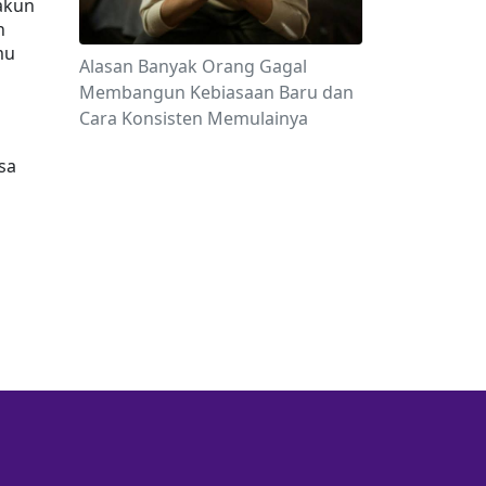
kun 
 
u 
Alasan Banyak Orang Gagal
Membangun Kebiasaan Baru dan
Cara Konsisten Memulainya
sa 