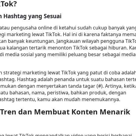
kTok?
Hashtag yang Sesuai
atau pengusaha online di ketahui sudah cukup banyak yang
gi marketing lewat TikTok. Hal ini di karena faktanya mema
an banyak keuntungan. Jangkauan wilayah pengguna TikTo
ua kalangan tertarik menonton TikTok sebagai hiburan. Kar
adi media sosial yang memiliki peluang besar sebagai media 
h strategi marketing lewat TikTok yang patut di coba adalah
htag. Hashtag adalah penanda untuk suatu bahasan terte
mukan dengan menyertakan tanda tagar (#). Artinya, ketika
atu bahasan, nama, peristiwa, bahkan produk, dengan 
shtag tertentu, kamu akan mudah menemukannya.
 Tren dan Membuat Konten Menarik
ng lewat TikTok mengandalkan video yang berisi berbagai 