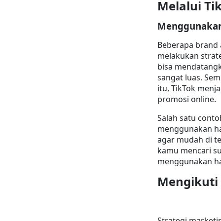
Melalui Ti
Menggunakan 
Beberapa brand 
melakukan strate
bisa mendatangk
sangat luas. Sem
itu, TikTok menj
promosi online.
Salah satu conto
menggunakan has
agar mudah di te
kamu mencari su
menggunakan ha
Mengikuti
Strategi marketi