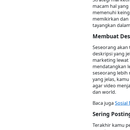
macam hal yang s
memenuhi keingi
memikirkan dan 
tayangkan dalam 
Membuat Desk
Seseorang akan t
deskripsi yang j
marketing lewat 
mendatangkan le
seseorang lebih
yang jelas, kamu
agar video menjad
dan world.
Baca juga 
Sosial
Sering Postin
Terakhir kamu pe