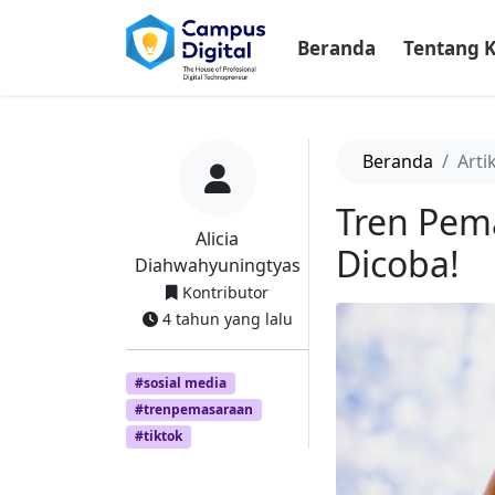
-->
Beranda
Tentang 
Beranda
Arti
Tren Pema
Alicia
Dicoba!
Diahwahyuningtyas
Kontributor
4 tahun yang lalu
#sosial media
#trenpemasaraan
#tiktok