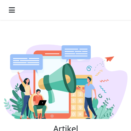
-->
Artikel