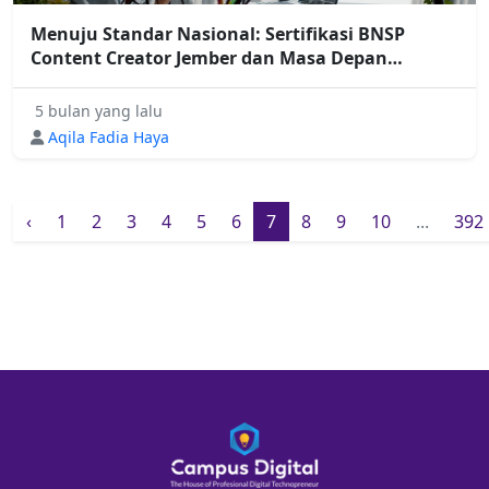
Menuju Standar Nasional: Sertifikasi BNSP
Content Creator Jember dan Masa Depan
Industri Kreatif
5 bulan yang lalu
Aqila Fadia Haya
‹
1
2
3
4
5
6
7
8
9
10
...
392