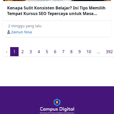
Kenapa Sulit Konsisten Belajar? Ini Tips Memilih
Tempat Kursus SEO Tepercaya untuk Masa
Depanmu
2 minggu yang lalu
Zainun Nisa
‹
1
2
3
4
5
6
7
8
9
10
...
392