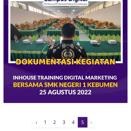
‹
1
2
3
4
5
›