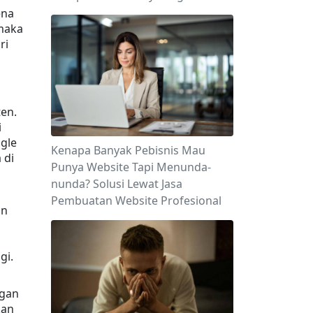
na 
aka 
i 
n. 
 
le 
Kenapa Banyak Pebisnis Mau
di 
Punya Website Tapi Menunda-
nunda? Solusi Lewat Jasa
Pembuatan Website Profesional
n 
gi.
gan 
an 