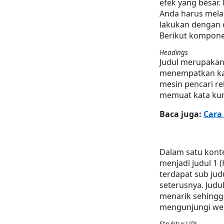
efek yang besar.
Anda harus melak
lakukan dengan c
Berikut kompon
Headings
Judul merupakan
menempatkan kata
mesin pencari rel
memuat kata kunc
Baca juga: 
Cara
Dalam satu konte
menjadi judul 1 (
terdapat sub judu
seterusnya. Judu
menarik sehingg
mengunjungi web
Struktur URL