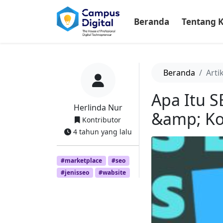
-->
Beranda
Tentang 
Beranda
Arti
Apa Itu S
Herlinda Nur
&amp; K
Kontributor
4 tahun yang lalu
#marketplace
#seo
#jenisseo
#wabsite