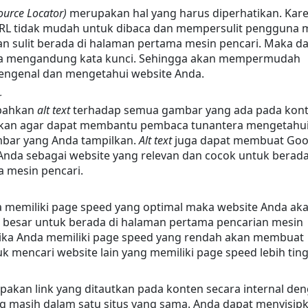
ource Locator)
 merupakan hal yang harus diperhatikan. Kare
RL tidak mudah untuk dibaca dan mempersulit pengguna m
n sulit berada di halaman pertama mesin pencari. Maka dar
ya mengandung kata kunci. Sehingga akan mempermudah 
engenal dan mengetahui website Anda.
r
ahkan 
alt text 
terhadap semua gambar yang ada pada konte
kukan agar dapat membantu pembaca tunantera mengetahui
bar yang Anda tampilkan. 
Alt text 
juga dapat membuat Goog
Anda sebagai website yang relevan dan cocok untuk berada 
 mesin pencari.
a memiliki page speed yang optimal maka website Anda aka
 besar untuk berada di halaman pertama pencarian mesin 
jika Anda memiliki page speed yang rendah akan membuat 
 mencari website lain yang memiliki page speed lebih ting
pakan link yang ditautkan pada konten secara internal den
g masih dalam satu situs yang sama. Anda dapat menyisipk