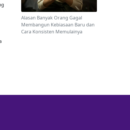
g 
Alasan Banyak Orang Gagal
Membangun Kebiasaan Baru dan
Cara Konsisten Memulainya
 