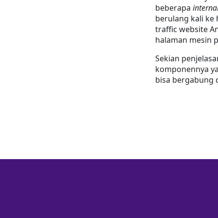
beberapa 
internal
berulang kali ke
traffic website 
halaman mesin p
Sekian penjelas
komponennya yan
bisa bergabung d