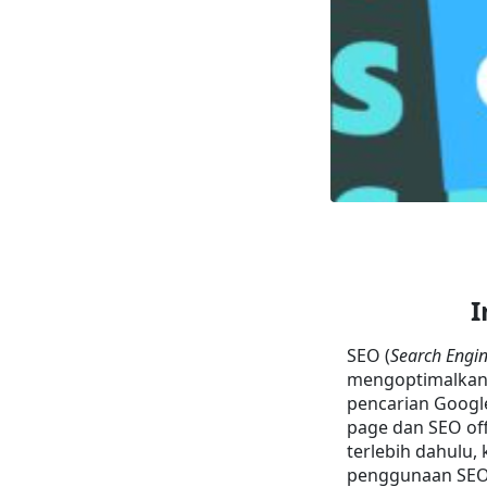
I
SEO (
Search Engi
mengoptimalkan 
pencarian Google
page dan SEO off
terlebih dahulu,
penggunaan SEO 