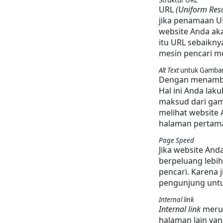
URL 
(Uniform Res
jika penamaan U
website Anda aka
itu URL sebaikn
mesin pencari m
Alt Text
 untuk Gamba
Dengan menamb
Hal ini Anda la
maksud dari gam
melihat website 
halaman pertama
Page Speed
Jika website And
berpeluang lebih
pencari. Karena 
pengunjung untuk
Internal link
Internal link
 meru
halaman lain yan