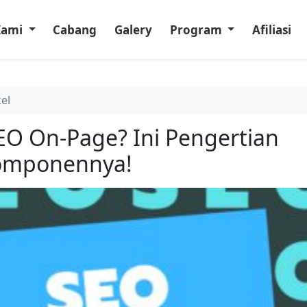
Kami
Cabang
Galery
Program
Afiliasi
kel
EO On-Page? Ini Pengertian
omponennya!