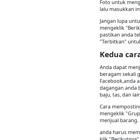
Foto untuk meng
lalu masukkan in
Jangan lupa untu
mengeklik "Berik
pastikan anda te
"Terbitkan" unt
Kedua cara
Anda dapat menj
beragam sekali g
Facebook,anda a
dagangan anda bis
baju, tas, dan lain
Cara memposting 
mengeklik "Grup" 
menjual barang. K
anda harus memas
klik "Berikutnya