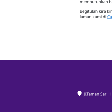
membutuhkan bar
Begitulah kira ki
laman kami di 
Ca
Jl.Taman Sari 