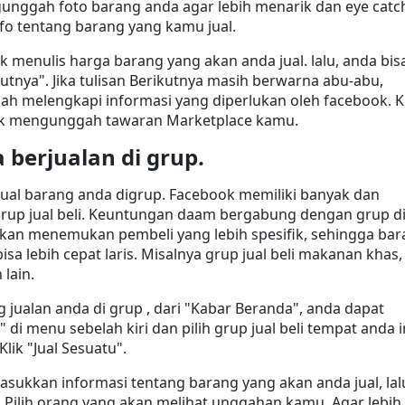
unggah foto barang anda agar lebih menarik dan eye catch
fo tentang barang yang kamu jual.
k menulis harga barang yang akan anda jual. lalu, anda bisa
utnya". Jika tulisan Berikutnya masih berwarna abu-abu, 
lah melengkapi informasi yang diperlukan oleh facebook. Kl
uk mengunggah tawaran Marketplace kamu.
 berjualan di grup.
ual barang anda digrup. Facebook memiliki banyak dan 
rup jual beli. Keuntungan daam bergabung dengan grup di
kan menemukan pembeli yang lebih spesifik, sehingga bar
a lebih cepat laris. Misalnya grup jual beli makanan khas, 
 lain.
jualan anda di grup , dari "Kabar Beranda", anda dapat 
di menu sebelah kiri dan pilih grup jual beli tempat anda i
lik "Jual Sesuatu".
ukkan informasi tentang barang yang akan anda jual, lalu
". Pilih orang yang akan melihat unggahan kamu. Agar lebih 