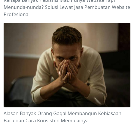
Kenapa Banyak Pebisnis Mau Punya Website Tapi
Menunda-nunda? Solusi Lewat Jasa Pembuatan Website
Profesional
Alasan Banyak Orang Gagal Membangun Kebiasaan
Baru dan Cara Konsisten Memulainya