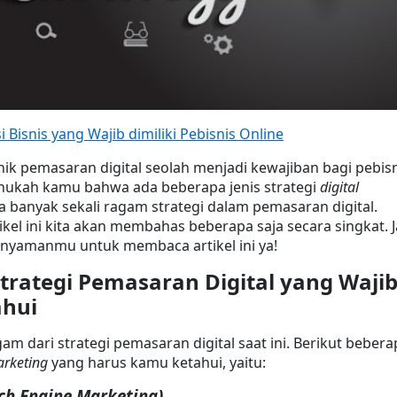
i Bisnis yang Wajib dimiliki Pebisnis Online
k pemasaran digital seolah menjadi kewajiban bagi pebisn
 tahukah kamu bahwa ada beberapa jenis strategi 
digital 
da banyak sekali ragam strategi dalam pemasaran digital. 
kel ini kita akan membahas beberapa saja secara singkat. Ja
ternyamanmu untuk membaca artikel ini ya!
rategi Pemasaran Digital yang Wajib
hui
am dari strategi pemasaran digital saat ini. Berikut bebera
arketing
 yang harus kamu ketahui, yaitu:
arch Engine Marketing)