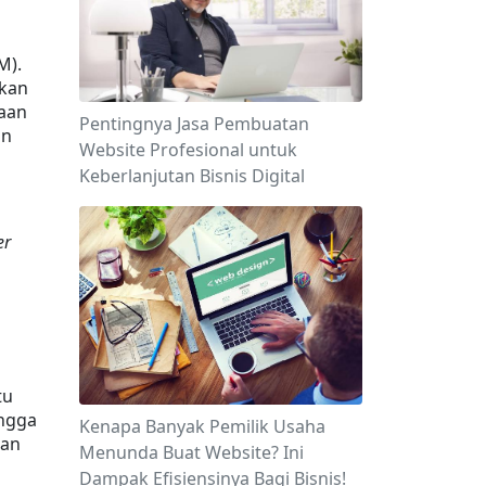
M). 
kan 
aan 
Pentingnya Jasa Pembuatan
n 
Website Profesional untuk
Keberlanjutan Bisnis Digital
er
u 
ngga 
Kenapa Banyak Pemilik Usaha
an 
Menunda Buat Website? Ini
Dampak Efisiensinya Bagi Bisnis!