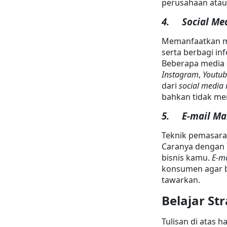
perusahaan atau
4.     Social M
Memanfaatkan me
serta berbagi i
Beberapa media 
Instagram
, 
Youtub
dari 
social media
bahkan tidak me
5.     E-mail M
Teknik pemasar
Caranya dengan
bisnis kamu. 
E-ma
konsumen agar bi
tawarkan.
Belajar Str
Tulisan di atas h