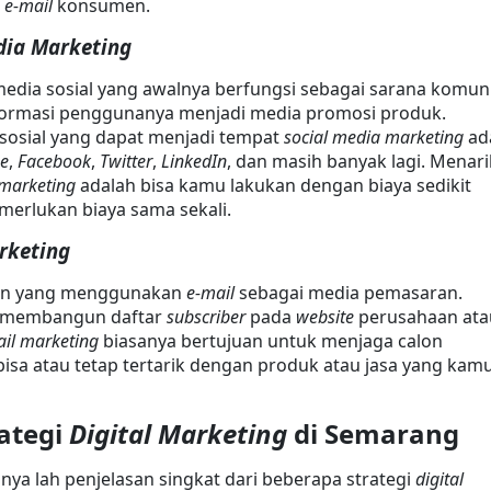
 
e-mail
 konsumen.
edia Marketing
dia sosial yang awalnya berfungsi sebagai sarana komuni
nformasi penggunanya menjadi media promosi produk. 
sosial yang dapat menjadi tempat 
social media marketing
e
, 
Facebook
, 
Twitter
, 
LinkedIn
, dan masih banyak lagi. Menari
 marketing
 adalah bisa kamu lakukan dengan biaya sedikit 
merlukan biaya sama sekali.
arketing
an yang menggunakan 
e-mail
 sebagai media pemasaran. 
 membangun daftar 
subscriber
 pada 
website
 perusahaan ata
il marketing
 biasanya bertujuan untuk menjaga calon 
sa atau tetap tertarik dengan produk atau jasa yang kamu
ategi 
Digital Marketing
 di Semarang
anya lah penjelasan singkat dari beberapa strategi 
digital 