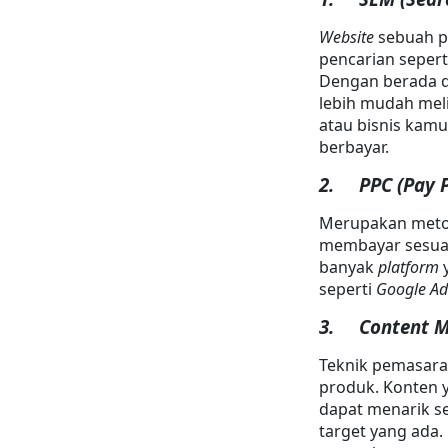
Website
 sebuah p
pencarian seper
Dengan berada d
lebih mudah meli
atau bisnis kamu
berbayar.
2.     PPC (Pay 
Merupakan metod
membayar sesuai 
banyak 
platform
 
seperti 
Google Ad
3.     Content
Teknik pemasar
produk. Konten 
dapat menarik s
target yang ada