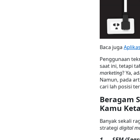
Baca juga 
Aplikas
Penggunaan tekni
saat ini, tetapi
marketing
? Ya, a
Namun, pada arti
cari lah posisi 
Beragam St
Kamu Keta
Banyak sekali rag
strategi 
digital m
1.     SEM (Se