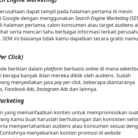
erusahaan dapat tampil pada halaman pertama di mesin 
ti Google dengan menggunakan 
Search Engine Marketing
 (SE
i halaman pertama, calon konsumen atau target audiens a
hat serta mencari tahu berbagai informasi terkait perusah
. SEM ini biasanya tidak kamu dapatkan secara gratis namu
Per Click)
e beriklan dalam 
platform
 berbasis 
online
 di mana 
advertis
berapa banyak iklan mereka diklik oleh audiens. Sudah 
yang menyediakan jasa 
pay per click
, beberapa diantaranya 
s
, 
Facebook Ads
, 
Instagram Ads
 dan lainnya.
 Marketing
an yang memanfaatkan konten untuk mempromosikan suat
yang kamu buat haruslah berhubungan dan konsisten sehi
erta mempertahankan audiens atau konsumen sesuai deng
. Contohnya menyebarkan konten promosi di 
website