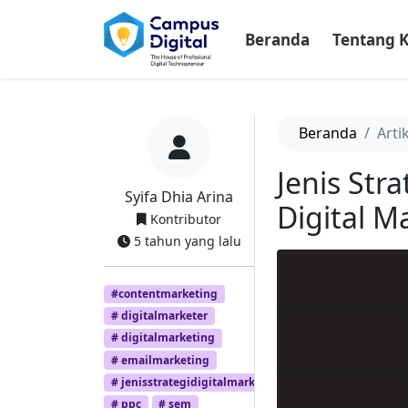
-->
Beranda
Tentang 
Beranda
Arti
Jenis Str
Syifa Dhia Arina
Digital M
Kontributor
5 tahun yang lalu
#contentmarketing
# digitalmarketer
# digitalmarketing
# emailmarketing
# jenisstrategidigitalmarketing
# ppc
# sem