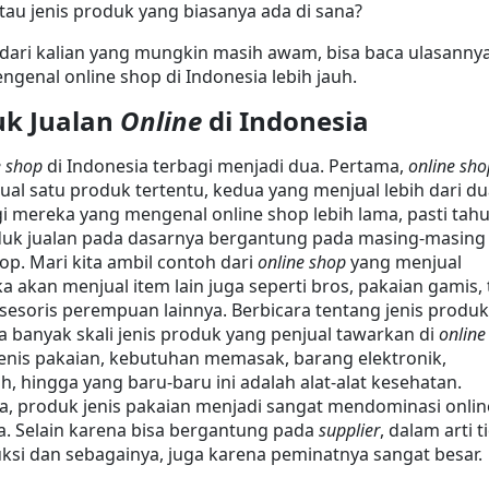
atau jenis produk yang biasanya ada di sana?
ari kalian yang mungkin masih awam, bisa baca ulasannya
ngenal online shop di Indonesia lebih jauh.
uk Jualan 
Online
 di Indonesia
e shop
 di Indonesia terbagi menjadi dua. Pertama, 
online sho
al satu produk tertentu, kedua yang menjual lebih dari du
gi mereka yang mengenal online shop lebih lama, pasti tahu
oduk jualan pada dasarnya bergantung pada masing-masing 
op. Mari kita ambil contoh dari 
online shop
 yang menjual 
 akan menjual item lain juga seperti bros, pakaian gamis, t
esoris perempuan lainnya. Berbicara tentang jenis produk,
banyak skali jenis produk yang penjual tawarkan di 
online 
 jenis pakaian, kebutuhan memasak, barang elektronik, 
, hingga yang baru-baru ini adalah alat-alat kesehatan. 
produk jenis pakaian menjadi sangat mendominasi online
a. Selain karena bisa bergantung pada 
supplier
, dalam arti t
ksi dan sebagainya, juga karena peminatnya sangat besar.