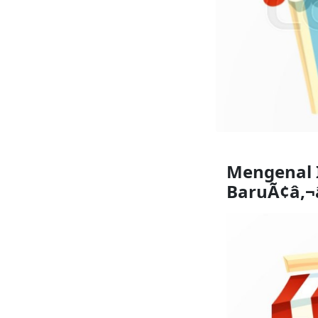
Mengenal I
BaruÃ¢â‚¬â