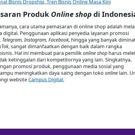
al Bisnis Dropship, Tren Bisnis Online Masa Kini
saran Produk 
Online shop
 di Indonesi
manya, cara utama pemasaran di online shop adalah melal
a digital. Penggunaan aplikasi penyedia layanan promosi 
 Telegram, Instagram, Facebook,
 hingga yang banyak diminati
kTok
, sangat dimanfaatkan dengan baik dalam rangka 
snis. Hal ini membuat para pemilik 
online shop
 harus melek
dak ketinggalan dari kompetitornya yang lain. Singkatnya, 
tingan promosi produk, penggunaan media sosial yang 
ampu meningkatkan daya saing dengan toko 
online
 lain. U
ungi website 
Campus Digital.