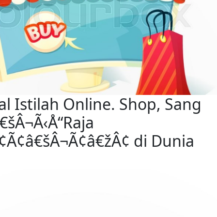
 Istilah Online. Shop, Sang 
€šÂ¬Ã‹Å“Raja 
¢Ã¢â€šÂ¬Ã¢â€žÂ¢ di Dunia 