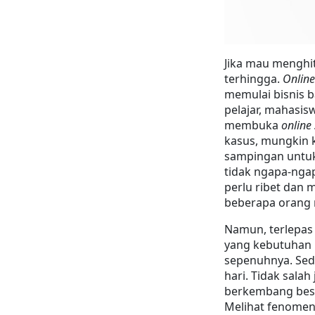
Jika mau menghit
terhingga. 
Online
memulai bisnis b
pelajar, mahasis
membuka 
online
kasus, mungkin k
sampingan untuk 
tidak ngapa-ngap
perlu ribet dan 
beberapa orang
Namun, terlepas 
yang kebutuhan h
sepenuhnya. Sede
hari. Tidak salah
berkembang besar
Melihat fenomen