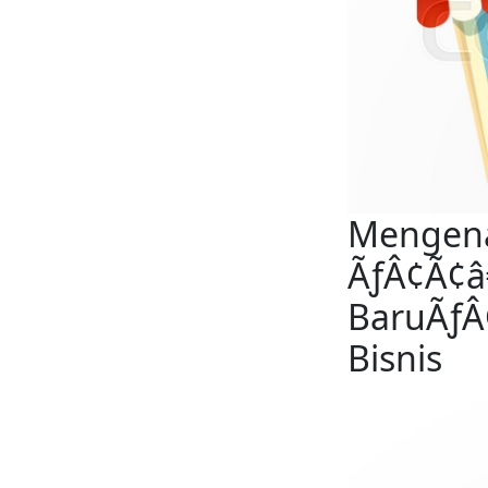
Mengenal
ÃƒÂ¢Ã¢â
BaruÃƒÂ
Bisnis 