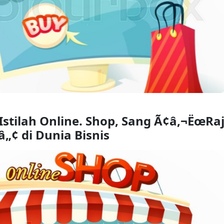
stilah Online. Shop, Sang Ã¢â‚¬ËœRaj
„¢ di Dunia Bisnis