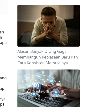
an 
h 
apa 
Alasan Banyak Orang Gagal
Membangun Kebiasaan Baru dan
Cara Konsisten Memulainya
ang 
ap 
ya. 
pa 