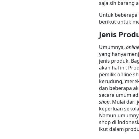
saja sih barang 
Untuk beberapa d
berikut untuk me
Jenis Prod
Umumnya, 
onlin
yang hanya menju
jenis produk. Ba
akan hal ini. Pr
pemilik online sh
kerudung, mereka
dan beberapa aks
secara umum ada 
shop
. Mulai dari
keperluan sekolah
Namun umumnya, 
shop di Indonesi
ikut dalam produ