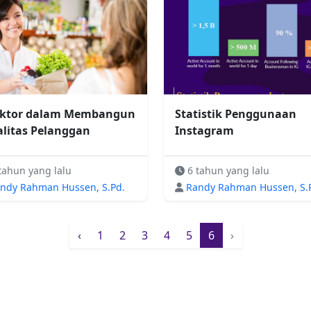
aktor dalam Membangun
Statistik Penggunaan
alitas Pelanggan
Instagram
tahun yang lalu
6 tahun yang lalu
ndy Rahman Hussen, S.Pd.
Randy Rahman Hussen, S.
‹
1
2
3
4
5
6
›