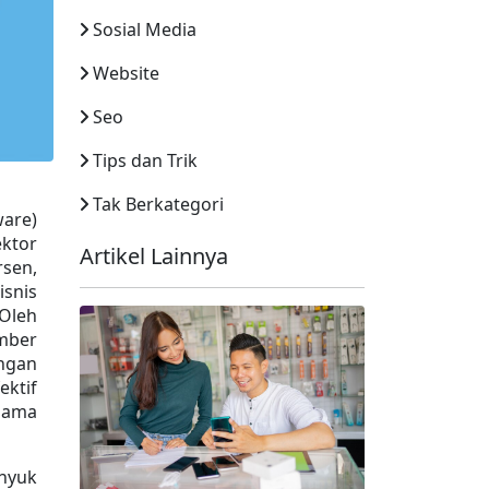
Sosial Media
Website
Seo
Tips dan Trik
Tak Berkategori
are) 
ktor 
Artikel Lainnya
sen, 
snis 
Oleh 
mber 
gan 
ktif 
ama 
nyuk 