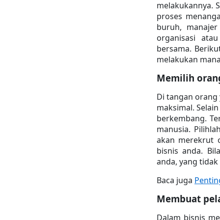
melakukannya. S
proses menangan
buruh, manajer 
organisasi ata
bersama. Berikut
melakukan manaj
Memilih oran
Di tangan orang 
maksimal. Selain
berkembang. Te
manusia. Pilihl
akan merekrut o
bisnis anda. Bi
anda, yang tidak
Baca juga 
Pentin
Membuat pela
Dalam bisnis me