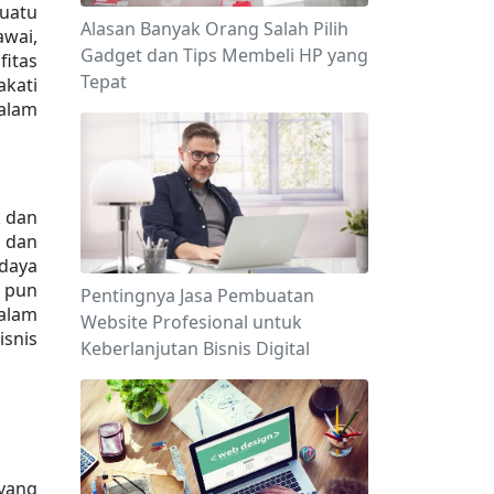
uatu 
Alasan Banyak Orang Salah Pilih
wai, 
Gadget dan Tips Membeli HP yang
itas 
Tepat
ati 
alam 
 dan 
 dan 
aya 
 pun 
Pentingnya Jasa Pembuatan
alam 
Website Profesional untuk
snis 
Keberlanjutan Bisnis Digital
yang 