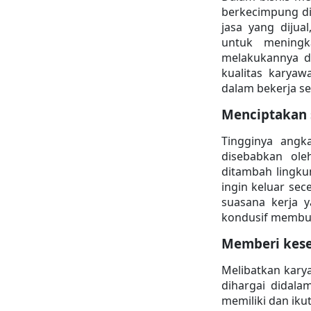
berkecimpung did
jasa yang dijua
untuk meningka
melakukannya d
kualitas karyaw
dalam bekerja se
Menciptakan 
Tingginya angk
disebabkan ole
ditambah lingk
ingin keluar se
suasana kerja 
kondusif membua
Memberi kes
Melibatkan kar
dihargai didala
memiliki dan iku