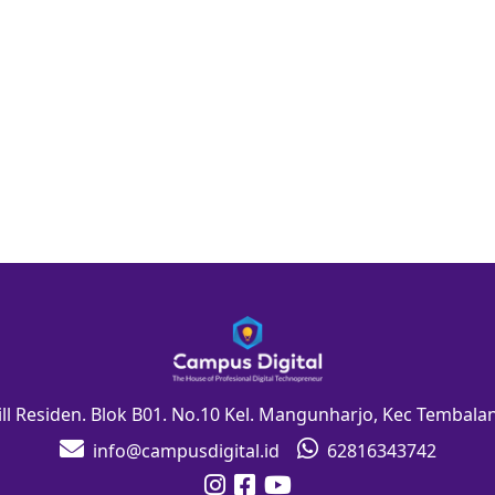
Hill Residen. Blok B01. No.10 Kel. Mangunharjo, Kec Tembal
info@campusdigital.id
62816343742