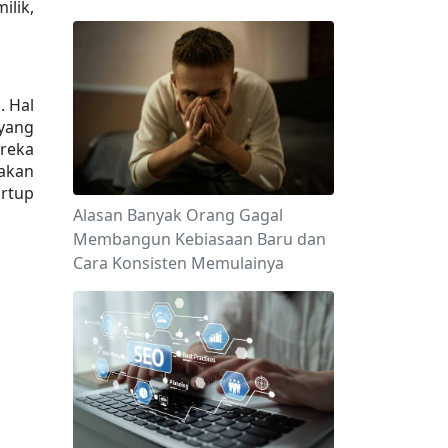
lik, 
 Hal 
ang 
reka 
akan 
rtup 
Alasan Banyak Orang Gagal
Membangun Kebiasaan Baru dan
Cara Konsisten Memulainya