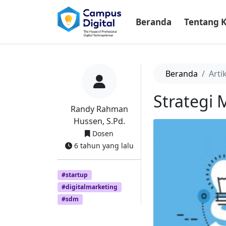
-->
Beranda
Tentang 
Beranda
Arti
Strategi
Randy Rahman
Hussen, S.Pd.
Dosen
6 tahun yang lalu
#startup
#digitalmarketing
#sdm