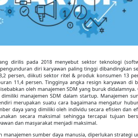
ang dirilis pada 2018 menyebut sektor teknologi (softw
 pengunduran diri karyawan paling tinggi dibandingkan se
3,2 persen, diikuti sektor ritel & produk konsumen 13 per
uran 11,4 persen. Tingginya angka resign karyawan di bi
disebabkan oleh manajemen SDM yang buruk didalamnya. 
u dimiliki manajemen SDM dalam startup. Manajemen su
endiri merupakan suatu cara bagaimana mengatur hubun
er daya yang dimiliki oleh individu secara efisien dan efe
gunakan secara maksimal sehingga tercapai tujuan bers
yawan dan masyarakat menjadi maksimal.
 manajemen sumber daya manusia, diperlukan strategi u