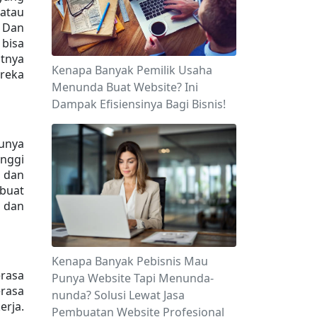
atau 
 Dan 
isa 
nya 
Kenapa Banyak Pemilik Usaha
reka 
Menunda Buat Website? Ini
Dampak Efisiensinya Bagi Bisnis!
nya 
ggi 
dan 
buat 
dan 
Kenapa Banyak Pebisnis Mau
asa 
Punya Website Tapi Menunda-
rasa 
nunda? Solusi Lewat Jasa
rja. 
Pembuatan Website Profesional