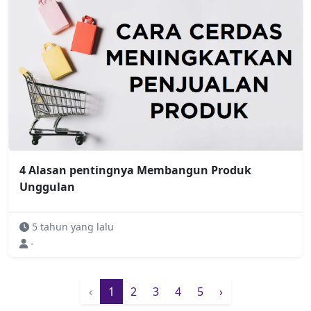
4 Alasan pentingnya Membangun Produk
Unggulan
5 tahun yang lalu
-
‹
1
2
3
4
5
›