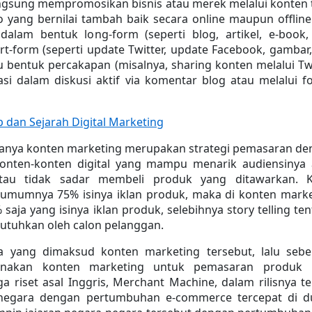
ngsung mempromosikan bisnis atau merek melalui konten t
o yang bernilai tambah baik secara online maupun offline.
 dalam bentuk long-form (seperti blog, artikel, e-book,
rt-form (seperti update Twitter, update Facebook, gambar,
u bentuk percakapan (misalnya, sharing konten melalui Twi
asi dalam diskusi aktif via komentar blog atau melalui f
 dan Sejarah Digital Marketing
anya konten marketing merupakan strategi pemasaran de
nten-konten digital yang mampu menarik audiensinya a
tau tidak sadar membeli produk yang ditawarkan. Ka
umumnya 75% isinya iklan produk, maka di konten marke
aja yang isinya iklan produk, selebihnya story telling ten
butuhkan oleh calon pelanggan.
a yang dimaksud konten marketing tersebut, lalu sebe
nakan konten marketing untuk pemasaran produk ki
riset asal Inggris, Merchant Machine, dalam rilisnya ter
 negara dengan pertumbuhan e-commerce tercepat di dun