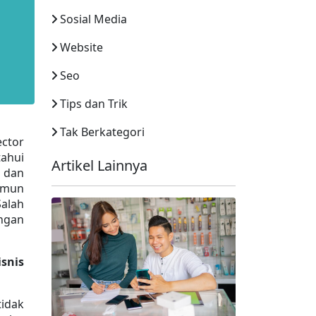
Sosial Media
Website
Seo
Tips dan Trik
Tak Berkategori
tor 
ahui 
Artikel Lainnya
dan 
mun 
lah 
ngan 
nis 
dak 