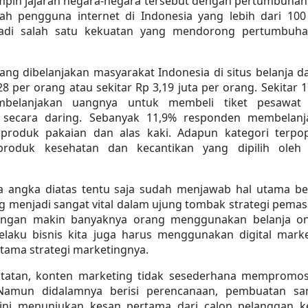
pin jajaran negara-negara tersebut dengan pertumbuhan
ah pengguna internet di Indonesia yang lebih dari 100 
adi salah satu kekuatan yang mendorong pertumbuha
ang dibelanjakan masyarakat Indonesia di situs belanja da
 per orang atau sekitar Rp 3,19 juta per orang. Sekitar 1
belanjakan uangnya untuk membeli tiket pesawat 
secara daring. Sebanyak 11,9% responden membelanja
produk pakaian dan alas kaki. Adapun kategori terpopu
produk kesehatan dan kecantikan yang dipilih oleh 
a angka diatas tentu saja sudah menjawab hal utama be
 menjadi sangat vital dalam ujung tombak strategi pemas
Dengan makin banyaknya orang menggunakan belanja onli
laku bisnis kita juga harus menggunakan digital marke
tama strategi marketingnya.
atatan, konten marketing tidak sesederhana mempromosi
Namun didalamnya berisi perencanaan, pembuatan sam
i ini menunjukan kesan pertama dari calon pelanggan ke