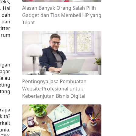
eks, 
Alasan Banyak Orang Salah Pilih
 Hal 
 dan 
Gadget dan Tips Membeli HP yang
 dan 
Tepat
tter 
orum 
ngan 
gar 
lau 
Pentingnya Jasa Pembuatan
ting 
Website Profesional untuk
tang 
Keberlanjutan Bisnis Digital
rapa 
ta? 
kait 
ia. 