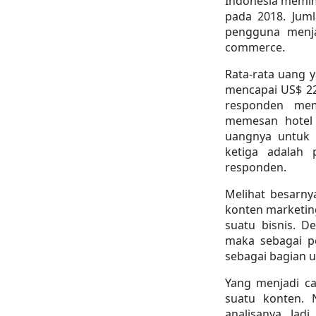
Indonesia memim
pada 2018. Juml
pengguna menj
commerce.
Rata-rata uang y
mencapai US$ 228
responden mem
memesan hotel 
uangnya untuk 
ketiga adalah 
responden.
Melihat besarny
konten marketing
suatu bisnis. 
maka sebagai pe
sebagai bagian u
Yang menjadi c
suatu konten. 
analisanya. Jad