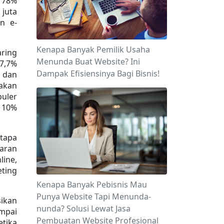
 78% 
juta 
n e-
Kenapa Banyak Pemilik Usaha
ring 
Menunda Buat Website? Ini
7,7% 
Dampak Efisiensinya Bagi Bisnis!
dan 
kan 
ler 
10% 
tapa 
aran 
ne, 
ting 
Kenapa Banyak Pebisnis Mau
Punya Website Tapi Menunda-
kan 
nunda? Solusi Lewat Jasa
pai 
Pembuatan Website Profesional
tika 