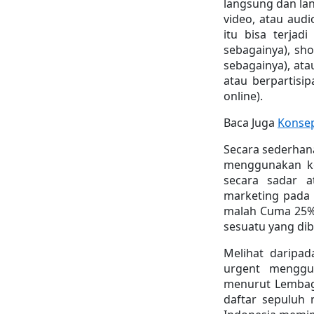
langsung dan la
video, atau audi
itu bisa terjadi
sebagainya), sho
sebagainya), ata
atau berpartisip
online).
Baca Juga 
Konsep
Secara sederhan
menggunakan ko
secara sadar a
marketing pada 
malah Cuma 25% s
sesuatu yang di
Melihat daripad
urgent menggu
menurut Lembaga 
daftar sepuluh