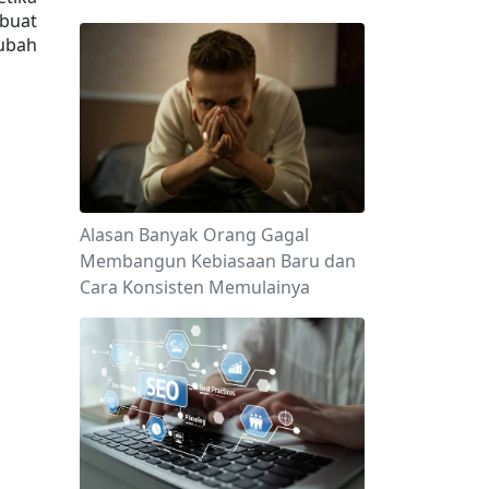
uat 
ubah 
Alasan Banyak Orang Gagal
Membangun Kebiasaan Baru dan
Cara Konsisten Memulainya